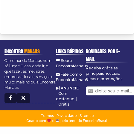
ENCONTRA
MANAUS
LINKS RÁPIDOS
NOVIDADES POR E-
MAIL
O melhor de Manaus num
Sobre
só lugar! Dicas, onde ir, o
EncontraManaus
Receba grátis as
que fazer, as melhores
principais notícias,
Fale com o
empresas, locais, serviços e
dicas e promoções
EncontraManaus
muito mais no guia Encontra
Manaus.
ANUNCIE
:
Com
destaque
|
Grátis
Termos
|
Privacidade
|
Sitemap
Criado com
e
pelo time do EncontraBrasil