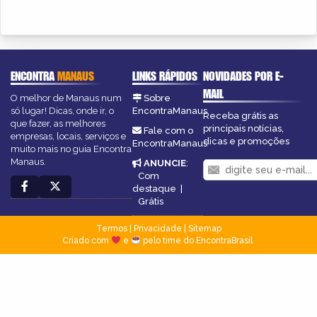
ENCONTRA
MANAUS
LINKS RÁPIDOS
NOVIDADES POR E-
MAIL
O melhor de Manaus num
Sobre
só lugar! Dicas, onde ir, o
EncontraManaus
Receba grátis as
que fazer, as melhores
principais notícias,
Fale com o
empresas, locais, serviços e
dicas e promoções
EncontraManaus
muito mais no guia Encontra
Manaus.
ANUNCIE
:
Com
destaque
|
Grátis
Termos
|
Privacidade
|
Sitemap
Criado com
e
pelo time do EncontraBrasil